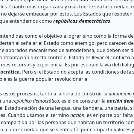
ales. Cuanto más organizada y más fuerte sea la sociedad
 no dejarse embaucar por estos. Los Estados que respeten
lo que entendemos como
r
epúblicas democráticas
.
tendidas como el objetivo a lograr, sino como la forma de l
 aciertan al señalar el Estado como enemigo, pero carecen d
s y elaborados mecanismos de autodefensa, que deben ser d
frontación directa contra el Estado es llevar el conflicto a 
rmes recursos y experiencia. Es por eso que la vía del di
ocrática
. Pero si el Estado no acepta las condiciones de l
ible es la guerra popular revolucionaria.
 estos procesos, tanto a la hora de construir la
autonomía 
en una
república democrática
, es el de construir la
nación dem
el Estado-nación de una lengua, una bandera, una patria, s
nes. Cuando usamos el termino
nación
, es en parte por falt
, compartida por las personas que habitan un territorio co
o a una sociedad que se siente afín por compartir valores