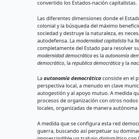
convertido los Estados-nación capitalistas.
Las diferentes dimensiones donde el Estado
colonial y la búsqueda del máximo benefici
sociedad y destruye la naturaleza, es nec
autodefensa. La
modernidad capitalista
ha ll
completamente del Estado para resolver su
modernidad democrática
es la
autonomía dem
democrático
, la
republica democrática
y la
nac
La
autonomía democrática
consiste en el 
perspectiva local, a menudo en clave munici
autogestión y al apoyo mutuo. A medida que
procesos de organización con otros nodos 
locales, organizadas de manera autónoma
A medida que se configura esta red democr
guerra, buscando así perpetuar su dominaci
imprescindible un trabajo diplomático con