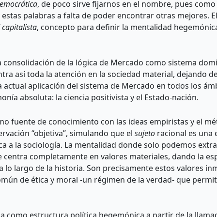
emocrática
, de poco sirve fijarnos en el nombre, pues como 
o estas palabras a falta de poder encontrar otras mejores. 
capitalista
, concepto para definir la mentalidad hegemónica 
consolidación de la lógica de Mercado como sistema domi
ntra así toda la atención en la sociedad material, dejando de
a actual aplicación del sistema de Mercado en todos los ámb
a absoluta: la ciencia positivista y el Estado-nación.
mo fuente de conocimiento con las ideas empiristas y el mé
ervación “objetiva”, simulando que el
sujeto
racional es una
lica a la sociología. La mentalidad donde solo podemos extr
centra completamente en valores materiales, dando la espal
 largo de la historia. Son precisamente estos valores inmat
mún de ética y moral -un régimen de la verdad- que permiti
a como estructura política hegemónica a partir de la llam