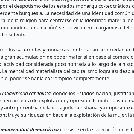
s por el despotismo de los estados monarquico-teocráticos 
mergente burguesía. La necesidad de una identidad común q
 de la religión para centrarse en la identidad material del
, una bandera, una nación” se convirtió en la argamasa del
d disidente.
omo los sacerdotes y monarcas controlaban la sociedad en ba
una gran acumulación de poder material en base al comercio 
, actividad considerada poco honrada a lo largo de la histor
. La mentalidad materialista del capitalismo logra así despl
 con el poder se había corrompido completamente.
a
modernidad capitalista
, donde los Estados-nación, justifica
nte herramienta de explotación y opresión. El materialismo
a y antropocéntria de la ética judeo-cristiana, ya imperante
nstruye su riqueza en base a la explotación de la mujer, la 
a
modernidad democrática
consiste en la superación de esta