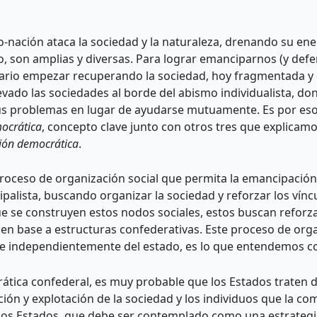
-nación ataca la sociedad y la naturaleza, drenando su ene
o, son amplias y diversas. Para lograr emanciparnos (y def
esario empezar recuperando la sociedad, hoy fragmentada y
evado las sociedades al borde del abismo individualista, 
s problemas en lugar de ayudarse mutuamente. Es por eso q
ocrática
, concepto clave junto con otros tres que explicamo
ión democrática
.
proceso de organización social que permita la emancipación
palista, buscando organizar la sociedad y reforzar los vínc
 se construyen estos nodos sociales, estos buscan reforzar
en base a estructuras confederativas. Este proceso de org
 e independientemente del estado, es lo que entendemos 
ática confederal, es muy probable que los Estados traten 
ón y explotación de la sociedad y los individuos que la co
 los Estados, que debe ser contemplado como una estrategi