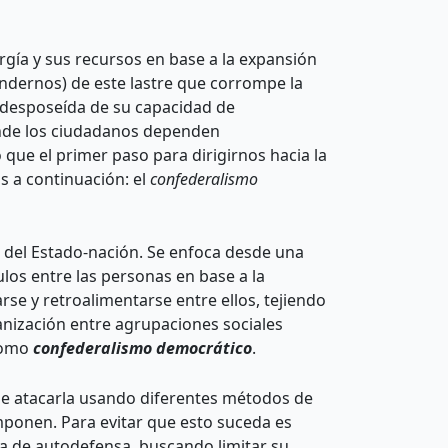
rgía y sus recursos en base a la expansión
endernos) de este lastre que corrompe la
 desposeída de su capacidad de
donde los ciudadanos dependen
ue el primer paso para dirigirnos hacia la
s a continuación: el
confederalismo
 del Estado-nación. Se enfoca desde una
ulos entre las personas en base a la
se y retroalimentarse entre ellos, tejiendo
anización entre agrupaciones sociales
como
confederalismo democrático
.
de atacarla usando diferentes métodos de
mponen. Para evitar que esto suceda es
a de autodefensa, buscando limitar su