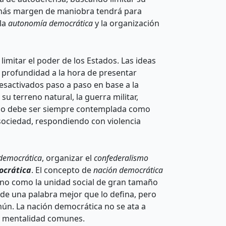
, más margen de maniobra tendrá para
 la
autonomía democrática
y la organización
imitar el poder de los Estados. Las ideas
e profundidad a la hora de presentar
esactivados paso a paso en base a la
su terreno natural, la guerra militar,
álogo debe ser siempre contemplada como
a sociedad, respondiendo con violencia
democrática
, organizar el
confederalismo
ocráti
ca
. El concepto de
nación democrática
ino como la unidad social de gran tamaño
a de una palabra mejor que lo defina, pero
mún. La nación democrática no se ata a
 y mentalidad comunes.