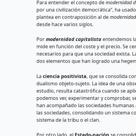
Para entender el concepto de
modernidad d
por una civilización democrática”, ha usad
plantea en contraposición al de
modernidad 
desde hace varios siglos.
Por
modernidad capitalista
entendemos la 
mide en función del coste y el precio. Se ce
necesarios para que una sociedad exista. L
dos elementos que han logrado una hegemoní
La
ciencia positivista
, que se consolida co
dualismo objeto-sujeto. La idea de una obs
estudio, resulta catastrófica cuando se ap
podemos ver, experimentar y comprobar, se 
han acompañado las sociedades humanas a lo
las sociedades, consolidando un sistema co
sistema de la tribu o el clan.
Por otro lado, el
E
stado-nación
se consolid