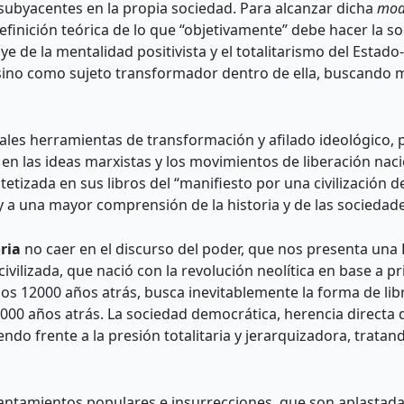
 subyacentes en la propia sociedad. Para alcanzar dicha
mod
definición teórica de lo que “objetivamente” debe hacer la s
de la mentalidad positivista y el totalitarismo del Estado-n
ino como sujeto transformador dentro de ella, buscando mos
pales herramientas de transformación y afilado ideológico, 
 en las ideas marxistas y los movimientos de liberación naci
etizada en sus libros del “manifiesto por una civilización d
o y a una mayor comprensión de la historia y de las socieda
ria
no caer en el discurso del poder, que nos presenta una 
civilizada, que nació con la revolución neolítica en base a 
os 12000 años atrás, busca inevitablemente la forma de libr
000 años atrás. La sociedad democrática, herencia directa 
iendo frente a la presión totalitaria y jerarquizadora, trata
antamientos populares e insurrecciones, que son aplastadas 