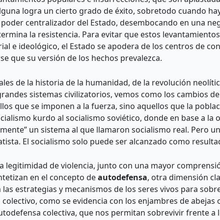
lguna logra un cierto grado de éxito, sobretodo cuando hay 
el poder centralizador del Estado, desembocando en una ne
ermina la resistencia. Para evitar que estos levantamientos
ial e ideológico, el Estado se apodera de los centros de co
se que su versión de los hechos prevalezca.
ales de la historia de la humanidad, de la revolución neolíti
 grandes sistemas civilizatorios, vemos como los cambios de
ellos que se imponen a la fuerza, sino aquellos que la pobla
socialismo kurdo al socialismo soviético, donde en base a la
vamente” un sistema al que llamaron socialismo real. Pero
atista. El socialismo solo puede ser alcanzado como resultad
 la legitimidad de violencia, junto con una mayor comprensi
intetizan en el concepto de
autodefensa
, otra dimensión c
as estrategias y mecanismos de los seres vivos para sobre
 colectivo, como se evidencia con los enjambres de abejas o
odefensa colectiva, que nos permitan sobrevivir frente a l