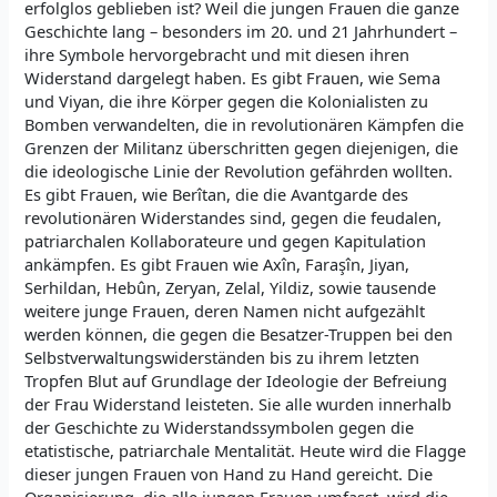
erfolglos geblieben ist? Weil die jungen Frauen die ganze
Geschichte lang – besonders im 20. und 21 Jahrhundert –
ihre Symbole hervorgebracht und mit diesen ihren
Widerstand dargelegt haben. Es gibt Frauen, wie Sema
und Viyan, die ihre Körper gegen die Kolonialisten zu
Bomben verwandelten, die in revolutionären Kämpfen die
Grenzen der Militanz überschritten gegen diejenigen, die
die ideologische Linie der Revolution gefährden wollten.
Es gibt Frauen, wie Berîtan, die die Avantgarde des
revolutionären Widerstandes sind, gegen die feudalen,
patriarchalen Kollaborateure und gegen Kapitulation
ankämpfen. Es gibt Frauen wie Axîn, Faraşîn, Jiyan,
Serhildan, Hebûn, Zeryan, Zelal, Yildiz, sowie tausende
weitere junge Frauen, deren Namen nicht aufgezählt
werden können, die gegen die Besatzer-Truppen bei den
Selbstverwaltungswiderständen bis zu ihrem letzten
Tropfen Blut auf Grundlage der Ideologie der Befreiung
der Frau Widerstand leisteten. Sie alle wurden innerhalb
der Geschichte zu Widerstandssymbolen gegen die
etatistische, patriarchale Mentalität. Heute wird die Flagge
dieser jungen Frauen von Hand zu Hand gereicht. Die
Organisierung, die alle jungen Frauen umfasst, wird die