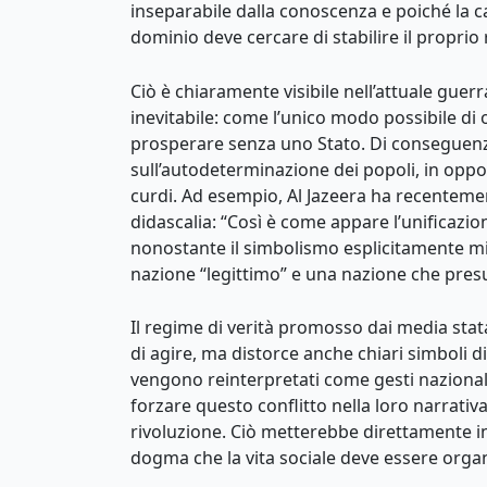
inseparabile dalla conoscenza e poiché la cap
dominio deve cercare di stabilire il propri
Ciò è chiaramente visibile nell’attuale guerr
inevitabile: come l’unico modo possibile di 
prosperare senza uno Stato. Di conseguenza
sull’autodeterminazione dei popoli, in opposi
curdi. Ad esempio, Al Jazeera ha recenteme
didascalia: “Così è come appare l’unificazi
nonostante il simbolismo esplicitamente miso
nazione “legittimo” e una nazione che pres
Il regime di verità promosso dai media stata
di agire, ma distorce anche chiari simboli di
vengono reinterpretati come gesti nazionalis
forzare questo conflitto nella loro narrati
rivoluzione. Ciò metterebbe direttamente in 
dogma che la vita sociale deve essere organ