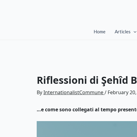
Skip
to
content
Home
Articles
Riflessioni di Şehîd 
By
InternationalistCommune
/
February 20,
…e come sono collegati al tempo present