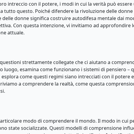
l loro intreccio con il potere, i modi in cui la verità può ess
 tutto questo. Poiché difendere la rivoluzione delle donne c
one delle donne significa costruire autodifesa mentale dai mo
llettiva. Con questa intenzione, vi invitiamo ad approfondire 
one attuale.
questioni strettamente collegate che ci aiutano a comprendere
primo luogo, esamina come funzionano i sistemi di pensiero – 
 esplora come questi regimi siano intrecciati con il potere e
 arriviamo a comprendere la realtà, come questa comprension
si.
un particolare modo di comprendere il mondo. Il modo in cui 
ono state socializzate. Questi modelli di comprensione infl