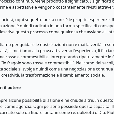
ocesso continuo, viene prodotto il significato. I significat
rme e aspettative e vengono costantemente rivisti attraverso
re società, ogni soggetto porta con sé le proprie esperienze. Ri
azione è quindi radicata in una forma specifica di consapevol
descrive questo processo come qualcosa che avviene all’inter
iamo per guidare le nostre azioni non è mai la verità in se
tà, li mettiamo alla prova attraverso l’esperienza, li filtria
me rosse e commestibili e, interpretando ripetutamente le 
“le fragole sono rosse e commestibili”. Nel corso dei secoli,
vita sociale si svolge quindi come una negoziazione continua
a creatività, la trasformazione e il cambiamento sociale.
n il potere
re alcune possibilità di azione e ne chiude altre. In questo
, come agenzia. Ogni persona possiede questa capacità. Il
rnato solo da figure lontane come re, poliziotti o Dio. Piutt