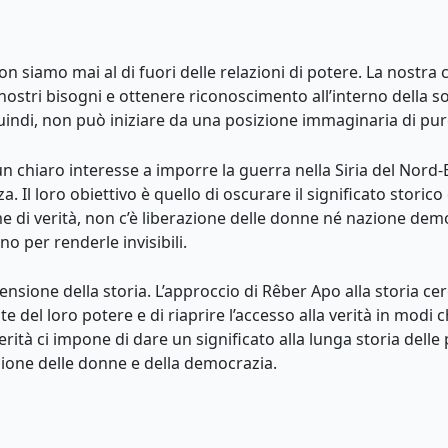
 non siamo mai al di fuori delle relazioni di potere. La nostr
nostri bisogni e ottenere riconoscimento all’interno della s
 quindi, non può iniziare da una posizione immaginaria di pu
 un chiaro interesse a imporre la guerra nella Siria del Nord-
a. Il loro obiettivo è quello di oscurare il significato storic
ime di verità, non c’è liberazione delle donne né nazione dem
no per renderle invisibili.
sione della storia. L’approccio di Rêber Apo alla storia cer
ate del loro potere e di riaprire l’accesso alla verità in mod
 verità ci impone di dare un significato alla lunga storia del
razione delle donne e della democrazia.