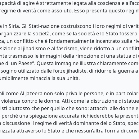
acità di agire è strettamente legata alla coscienza e all’acc
o regime di verità come assoluto. Esso presenta questo regi
a in Siria. Gli Stati-nazione costruiscono i loro regimi di v
organizzare la società, come se la società e lo Stato fosser
, un conflitto che è fondamentalmente incentrato sulla ri
zione al jihadismo e al fascismo, viene ridotto a un conflitto
nte trasmesso le immagini della rimozione di una statua di
one di un Paese”. Questa immagine illustra chiaramente come i
gino utilizzato dalle forze jihadiste, di ridurre la guerra a
umibilmente minaccia la sua unità.
li come Al Jazeera non solo priva le persone, e in particola
 violenza contro le donne. Atti come la distruzione di statue 
ti piuttosto che per quello che sono: attacchi alle donne e al
va perché una spiegazione accurata richiederebbe la presenta
discussione il regime di verità dominante dello Stato, specia
izzata attraverso lo Stato e che nessun’altra forma di convi