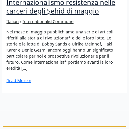
Internazionalismo resistenza nelle
carceri degli Şehid di maggio
Italian
/
InternationalistCommune
Nel mese di maggio pubblichiamo una serie di articoli
riferiti alla storia di rivoluzionar* e delle loro lotte. Le
storie e le lotte di Bobby Sands e Ulrike Meinhof, Hakî
Karer e Deniz Gezmi ancora oggi hanno un significato
particolare per noi e prospettive rivoluzionarie per il
futuro. Come internazionalist* portiamo avanti la loro
eredità […]
II.
Read More »
Ricordare
significa
lottare
–
Internazionalismo
resistenza
nelle
carceri