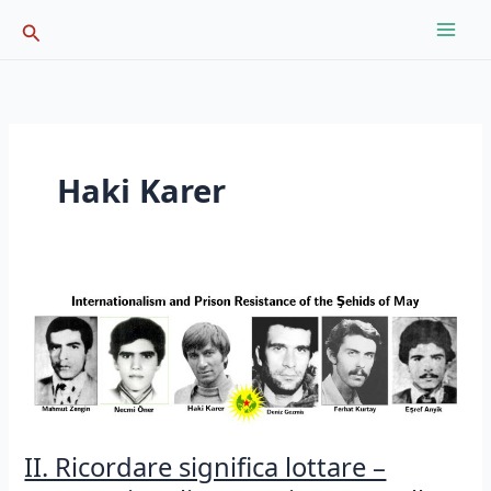
Skip
Search
to
content
Haki Karer
II. Ricordare significa lottare –