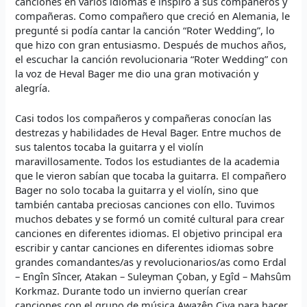
canciones en varios idiomas e inspiró a sus compañeros y
compañeras. Como compañero que creció en Alemania, le
pregunté si podía cantar la canción “Roter Wedding”, lo
que hizo con gran entusiasmo. Después de muchos años,
el escuchar la canción revolucionaria “Roter Wedding” con
la voz de Heval Bager me dio una gran motivación y
alegría.
Casi todos los compañeros y compañeras conocían las
destrezas y habilidades de Heval Bager. Entre muchos de
sus talentos tocaba la guitarra y el violín
maravillosamente. Todos los estudiantes de la academia
que le vieron sabían que tocaba la guitarra. El compañero
Bager no solo tocaba la guitarra y el violín, sino que
también cantaba preciosas canciones con ello. Tuvimos
muchos debates y se formó un comité cultural para crear
canciones en diferentes idiomas. El objetivo principal era
escribir y cantar canciones en diferentes idiomas sobre
grandes comandantes/as y revolucionarios/as como Erdal
– Engîn Sîncer, Atakan – Suleyman Çoban, y Egîd – Mahsûm
Korkmaz. Durante todo un invierno querían crear
canciones con el grupo de música Awazên Çiya para hacer