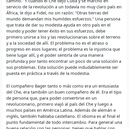
camino.” Y cuando el Che dejó Cuba y se marchó en
servicio de la revolución a un todavía no muy claro país en
África, le dijo a Fidel, no sin razón: “Otras tierras del
mundo demandan mis humildes esfuerzos.” Una persona
que trata de dar su modesta ayuda en otro país en el
mundo y poder tener éxito en sus esfuerzos, debe
primero unirse a los y las revolucionarias sobre el terreno
y a la sociedad de allí. El problema no es el atraso o
progreso en esos lugares; el problema es la injusticia que
tiene lugar allí, y el poder sentirla de una manera
profunda y por tanto encontrar un poco de una solución a
sus problemas. Esta solución puede indudablemente ser
puesta en práctica a través de la modestia.
El compañero Bager tanto o más como era un entusiasta
del Che, era también un buen compañero de él. Era el tipo
de persona que, para poder convertirse en un
revolucionario, primero viajó al país del Che y luego a
muchos países en América Latina. Además de alemán e
inglés, también hablaba castellano. El idioma es al final el
punto fundamental de todo intercambio. Para general una
buena relación con las personas, tienes que hablar con