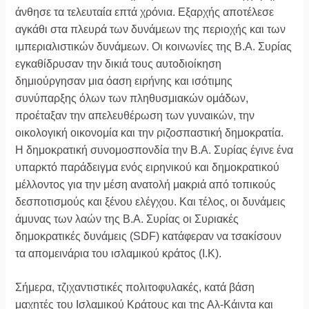
άνθησε τα τελευταία επτά χρόνια. Εξαρχής αποτέλεσε
αγκάθι στα πλευρά των δυνάμεων της περιοχής και των
ιμπεριαλιστικών δυνάμεων. Οι κοινωνίες της Β.Α. Συρίας
εγκαθίδρυσαν την δικιά τους αυτοδιοίκηση
δημιούργησαν μια όαση ειρήνης και ισότιμης
συνύπαρξης όλων των πληθυσμιακών ομάδων,
προέταξαν την απελευθέρωση των γυναικών, την
οικολογική οικονομία και την ριζοσπαστική δημοκρατία.
Η δημοκρατική συνομοσπονδία την Β.Α. Συρίας έγινε ένα
υπαρκτό παράδειγμα ενός ειρηνικού και δημοκρατικού
μέλλοντος για την μέση ανατολή μακριά από τοπικούς
δεσποτισμούς και ξένου ελέγχου. Και τέλος, οι δυνάμεις
άμυνας των λαών της Β.Α. Συρίας οι Συριακές
δημοκρατικές δυνάμεις (SDF) κατάφεραν να τσακίσουν
τα απομεινάρια του ισλαμικού κράτος (Ι.Κ).
Σήμερα, τζιχαντιστικές πολιτοφυλακές, κατά βάση
μαχητές του Ισλαμικού Κράτους και της Αλ-Κάιντα και