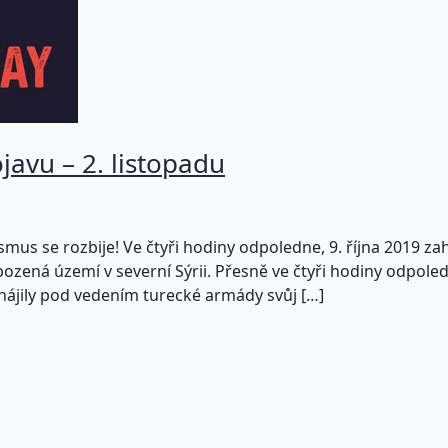
avu – 2. listopadu
ismus se rozbije! Ve čtyři hodiny odpoledne, 9. října 2019 z
ozená území v severní Sýrii. Přesně ve čtyři hodiny odpoledn
ahájily pod vedením turecké armády svůj […]