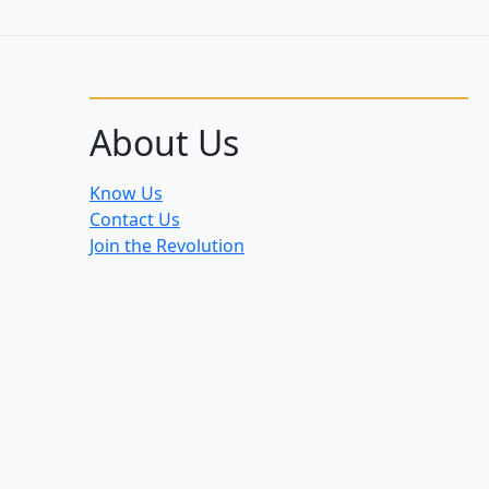
–
2.
listopadu
About Us
Know Us
Contact Us
Join the Revolution