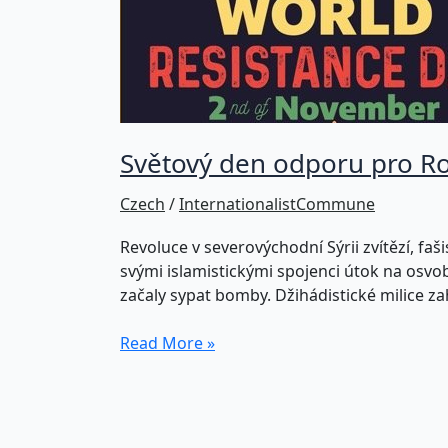
Světový den odporu pro Roj
Czech
/
InternationalistCommune
Revoluce v severovýchodní Sýrii zvítězí, faš
svými islamistickými spojenci útok na osvob
začaly sypat bomby. Džihádistické milice z
Světový
Read More »
den
odporu
pro
Rojavu