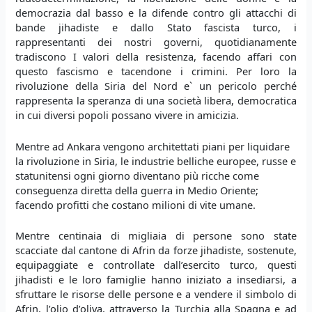
democrazia dal basso e la difende contro gli attacchi di
bande jihadiste e dallo Stato fascista turco, i
rappresentanti dei nostri governi, quotidianamente
tradiscono I valori della resistenza, facendo affari con
questo fascismo e tacendone i crimini. Per loro la
rivoluzione della Siria del Nord e` un pericolo perché
rappresenta la speranza di una società libera, democratica
in cui diversi popoli possano vivere in amicizia.
Mentre ad Ankara vengono architettati piani per liquidare
la rivoluzione in Siria, le industrie belliche europee, russe e
statunitensi ogni giorno diventano più ricche come
conseguenza diretta della guerra in Medio Oriente;
facendo profitti che costano milioni di vite umane.
Mentre centinaia di migliaia di persone sono state
scacciate dal cantone di Afrin da forze jihadiste, sostenute,
equipaggiate e controllate dall’esercito turco, questi
jihadisti e le loro famiglie hanno iniziato a insediarsi, a
sfruttare le risorse delle persone e a vendere il simbolo di
Afrin, l’olio d’oliva, attraverso la Turchia alla Spagna e ad