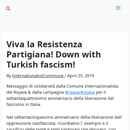
Skip
Search
to
content
Viva la Resistenza
Partigiana! Down with
Turkish fascism!
By
InternationalistCommune
/
April 25, 2019
Messaggio di solidarietá dalla Comune Internazionalista
del Rojava & dalla campagna
#riseup4rojava
per il
settantaquattresimo anniversario della liberazione dal
fascismo in Italia.
Nel settantacinquesimo anniversario della liberazione dall´
oppressione nazifascista, ricordiamo l´ esempio e il
sacrificio delle tante e tanti partigiani che decisero, con