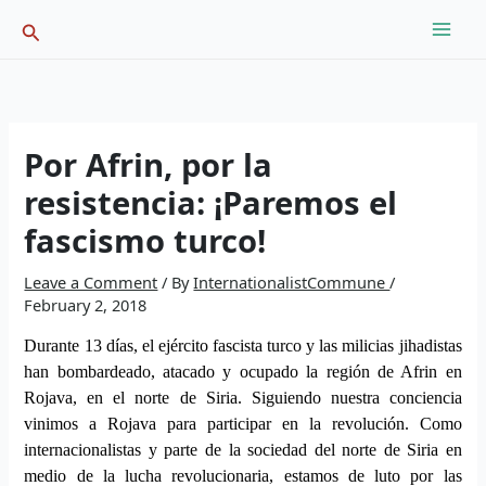
Skip
Search
to
content
Por Afrin, por la
resistencia: ¡Paremos el
fascismo turco!
Leave a Comment
/ By
InternationalistCommune
/
February 2, 2018
Durante 13 días, el ejército fascista turco y las milicias jihadistas
han bombardeado, atacado y ocupado la región de Afrin en
Rojava, en el norte de Siria.
Siguiendo nuestra conciencia
vinimos a Rojava
para participar en la revolución.
C
omo
internacionalistas y parte de
la
sociedad
d
el norte de Siria en
medio de la lucha revolucionaria, estamos de luto por las