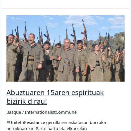
Siria
Iparraldeko
gerrari
–
X
Eguneko
mobilizazioak
Abuztuaren 15aren espirituak
bizirik dirau!
Basque
/
InternationalistCommune
#UniteInResistance gerrillaren askatasun borroka
heroikoarekin Parte hartu eta elkarrekin