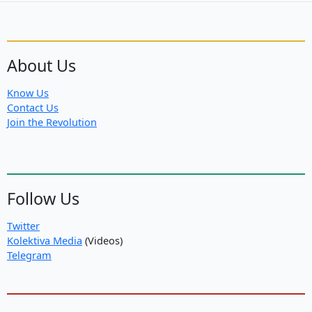
About Us
Know Us
Contact Us
Join the Revolution
Follow Us
Twitter
Kolektiva Media
(Videos)
Telegram