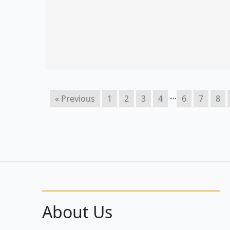
…
« Previous
1
2
3
4
6
7
8
About Us