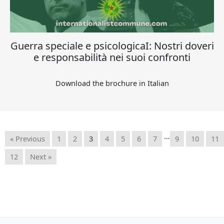
Guerra speciale e psicologicaI: Nostri doveri
e responsabilità nei suoi confronti
Download the brochure in Italian
…
« Previous
1
2
3
4
5
6
7
9
10
11
12
Next »