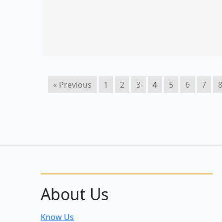
« Previous
1
2
3
4
5
6
7
About Us
Know Us