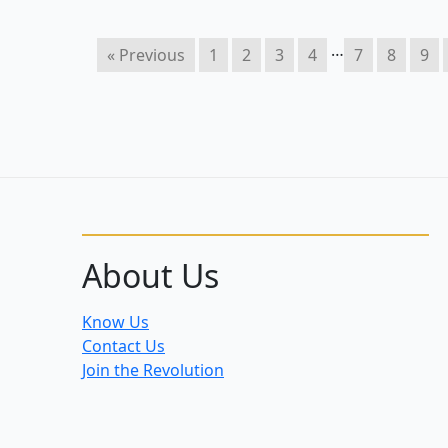
…
« Previous
1
2
3
4
7
8
9
About Us
Know Us
Contact Us
Join the Revolution