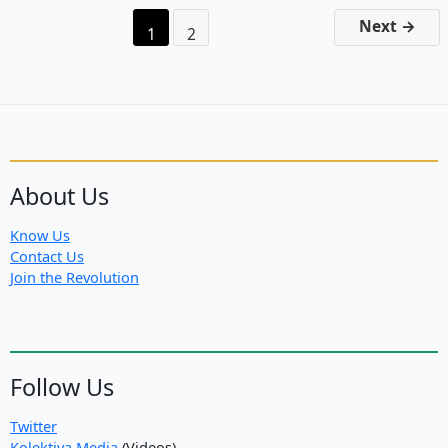
παγκόσμια
Next
→
1
2
δράση
στις
27
και
28
Ιανουαρίου
2018
About Us
Know Us
Contact Us
Join the Revolution
Follow Us
Twitter
Kolektiva Media
(Videos)