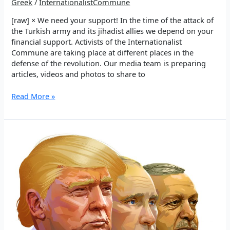
Greek
/
InternationalistCommune
[raw] × We need your support! In the time of the attack of
the Turkish army and its jihadist allies we depend on your
financial support. Activists of the Internationalist
Commune are taking place at different places in the
defense of the revolution. Our media team is preparing
articles, videos and photos to share to
Ένας
Read More »
πρωτοπόρος
του
νέου
διεθνισμού
–
Στη
μνήμη
του
Şehîd
Kasim
Engin