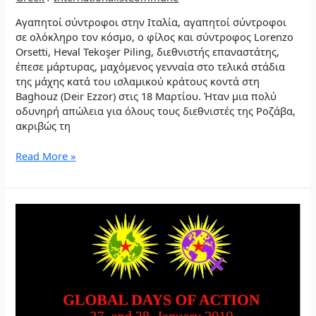
Αγαπητοί σύντροφοι στην Ιταλία, αγαπητοί σύντροφοι
σε ολόκληρο τον κόσμο, ο φίλος και σύντροφος Lorenzo
Orsetti, Heval Tekoşer Piling, διεθνιστής επαναστάτης,
έπεσε μάρτυρας, μαχόμενος γενναία στο τελικά στάδια
της μάχης κατά του ισλαμικού κράτους κοντά στη
Baghouz (Deir Ezzor) στις 18 Μαρτίου. Ήταν μια πολύ
οδυνηρή απώλεια για όλους τους διεθνιστές της Ροζάβα,
ακριβώς τη
Για
Read More »
τον
Şehîd
(Μάρτυρα)
Tekoşer
Piling
(Lorenzo
Orsetti)