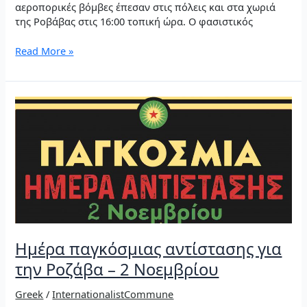
αεροπορικές βόμβες έπεσαν στις πόλεις και στα χωριά
της Ροβάβας στις 16:00 τοπική ώρα. Ο φασιστικός
Ιμπεριαλιστικά
Read More »
σχέδια,
διπλωματικά
παιχνίδια,
επαναστατική
αντίσταση
–
Στιγμιότυπα
της
τουρκικής
εισβολής
στην
Ροζάβα
Ημέρα παγκόσμιας αντίστασης για
την Ροζάβα – 2 Νοεμβρίου
Greek
/
InternationalistCommune